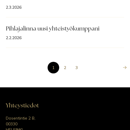
2.3.2026
Pihlajalinna uusi yhteistyökumppani
2.2.2026
1
2
3
Yhteystiedot
Dosentintie 2 B,
00330
HELSINKI