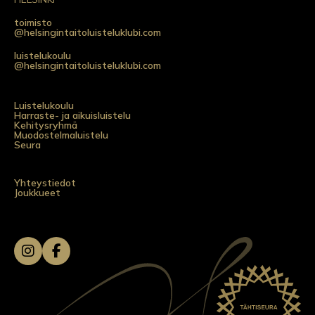
toimisto
@helsingintaitoluisteluklubi.com
luistelukoulu
@helsingintaitoluisteluklubi.com
Luistelukoulu
Harraste- ja aikuisluistelu
Kehitysryhmä
Muodostelmaluistelu
Seura
Yhteystiedot
Joukkueet