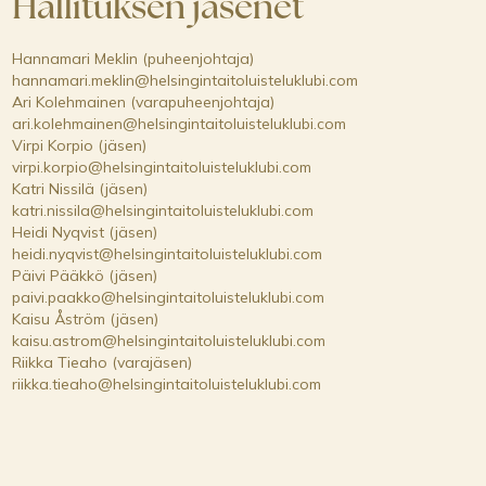
Hallituksen jäsenet
Hannamari Meklin (puheenjohtaja)
hannamari.meklin@helsingintaitoluisteluklubi.com
Ari Kolehmainen (varapuheenjohtaja)
ari.kolehmainen@helsingintaitoluisteluklubi.com
Virpi Korpio (jäsen)
virpi.korpio@helsingintaitoluisteluklubi.com
Katri Nissilä (jäsen)
katri.nissila@helsingintaitoluisteluklubi.com
Heidi Nyqvist (jäsen)
heidi.nyqvist@helsingintaitoluisteluklubi.com
Päivi Pääkkö (jäsen)
paivi.paakko@helsingintaitoluisteluklubi.com
Kaisu Åström (jäsen)
kaisu.astrom@helsingintaitoluisteluklubi.com
Riikka Tieaho (varajäsen)
riikka.tieaho@helsingintaitoluisteluklubi.com