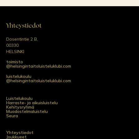
Yhteystiedot
Dosentintie 2 B,
00330
HELSINKI
toimisto
@helsingintaitoluisteluklubi.com
luistelukoulu
@helsingintaitoluisteluklubi.com
Luistelukoulu
Harraste- ja aikuisluistelu
Kehitysryhmä
Muodostelmaluistelu
Seura
Yhteystiedot
Joukkueet