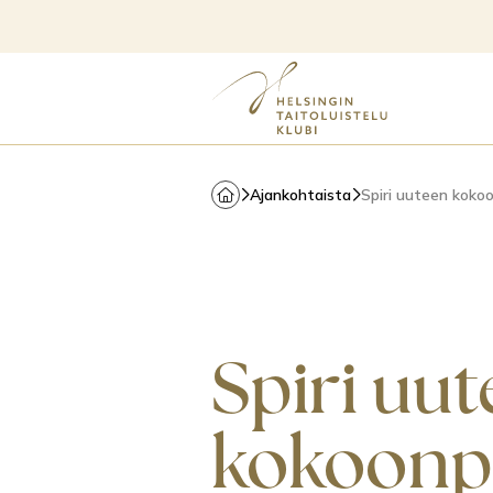
Ajankohtaista
Spiri uuteen koko
Spiri uu
kokoon