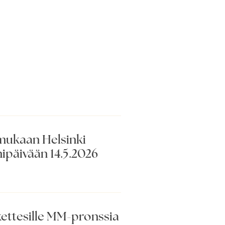
mukaan Helsinki
ipäivään 14.5.2026
kettesille MM-pronssia