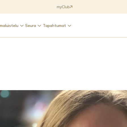
myClub
maluistelu
Seura
Tapahtumat