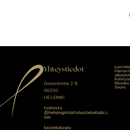
Yhteystiedot
Luistelu
Harraste
aikuislu
Kehitys
Dosentintie 2 B,
Muodost
Seura
00330
HELSINKI
toimisto
@helsingintaitoluisteluklubi.c
om
luistelukoulu