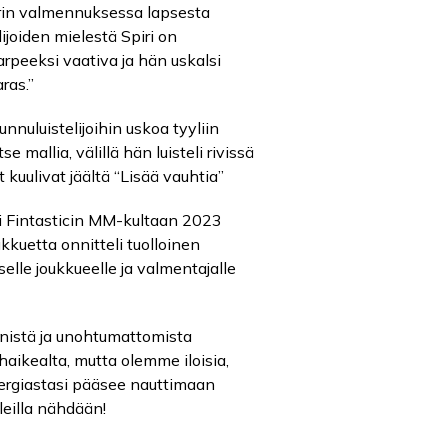
pirin valmennuksessa lapsesta
ijoiden mielestä Spiri on
arpeeksi vaativa ja hän uskalsi
aras.”
nnuluistelijoihin uskoa tyyliin
se mallia, välillä hän luisteli rivissä
kuulivat jäältä “Lisää vauhtia”
i Fintasticin MM-kultaan 2023
kkuetta onnitteli tuolloinen
elle joukkueelle ja valmentajalle
nistä ja unohtumattomista
 haikealta, mutta olemme iloisia,
nergiastasi pääsee nauttimaan
lleilla nähdään!