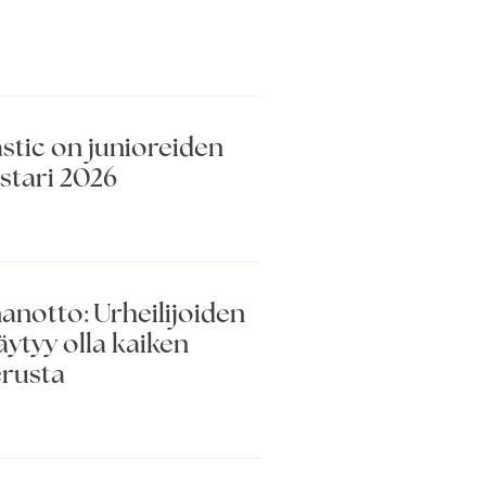
astic on junioreiden
tari 2026
anotto: Urheilijoiden
äytyy olla kaiken
rusta