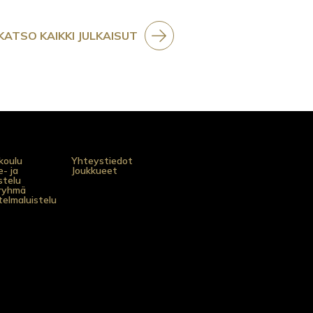
KATSO KAIKKI JULKAISUT
koulu
Yhteystiedot
- ja
Joukkueet
istelu
ryhmä
elmaluistelu