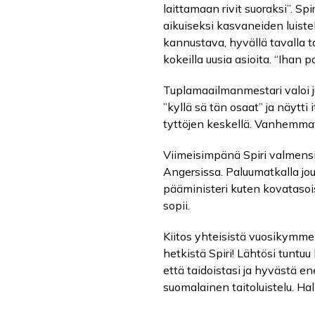
laittamaan rivit suoraksi”. S
aikuiseksi kasvaneiden luistel
kannustava, hyvällä tavalla t
kokeilla uusia asioita. “Ihan p
Tuplamaailmanmestari valoi ju
”kyllä sä tän osaat” ja näytti it
tyttöjen keskellä. Vanhemmat 
Viimeisimpänä Spiri valmens
Angersissa. Paluumatkalla jou
pääministeri kuten kovatasois
sopii.
Kiitos yhteisistä vuosikymme
hetkistä Spiri! Lähtösi tuntuu
että taidoistasi ja hyvästä e
suomalainen taitoluistelu. Ha