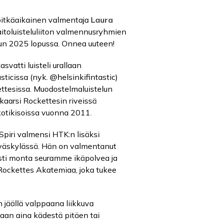
 pitkäaikainen valmentaja
Laura
aitoluisteluliiton valmennusryhmien
un 2025 lopussa. Onnea uuteen!
asvatti luisteli urallaan
ticissa (nyk. @helsinkifintastic)
ttesissa. Muodostelmaluistelun
aarsi Rockettesin riveissä
 kotikisoissa vuonna 2011.
Spiri valmensi HTK:n lisäksi
väskylässä. Hän on valmentanut
asti monta seuramme ikäpolvea ja
ockettes Akatemiaa, joka tukee
en jäällä valppaana liikkuva
amaan aina kädestä pitäen tai