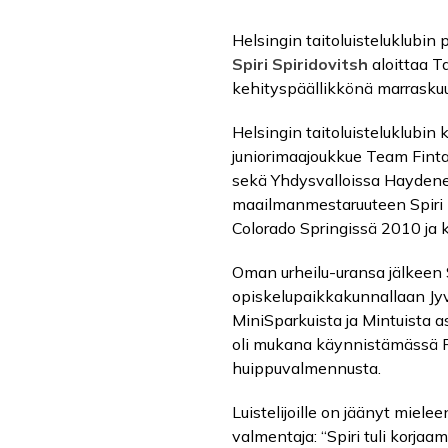
Helsingin taitoluisteluklubin
Spiri Spiridovitsh
aloittaa T
kehityspäällikkönä marrasku
Helsingin taitoluisteluklubin k
juniorimaajoukkue Team Fintas
sekä Yhdysvalloissa Haydene
maailmanmestaruuteen Spiri k
Colorado Springissä 2010 ja
Oman urheilu-uransa jälkeen 
opiskelupaikkakunnallaan Jy
MiniSparkuista ja Mintuista 
oli mukana käynnistämässä R
huippuvalmennusta.
Luistelijoille on jäänyt miele
valmentaja: “Spiri tuli korja