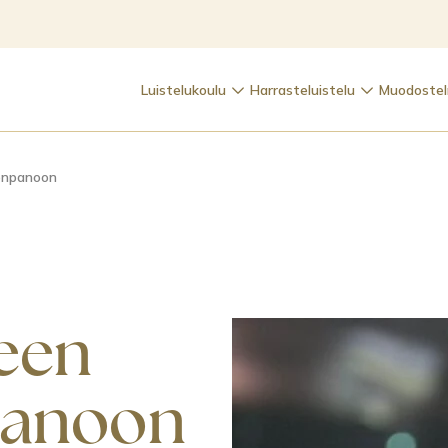
Luistelukoulu
Harrasteluistelu
Muodostel
onpanoon
teen
panoon